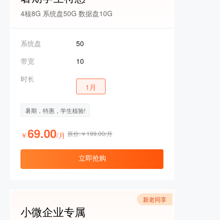
4核8G 系统盘50G 数据盘10G
系统盘
50
带宽
10
时长
1月
暑期，特惠，学生核验!
69.00
原价:￥199.00/月
￥
/月
立即抢购
新老同享
小微企业专属