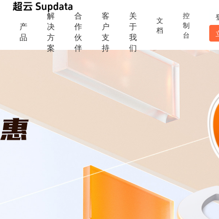
解
合
客
关
控
文
制
产
决
作
户
于
档
台
品
方
伙
支
我
案
伴
持
们