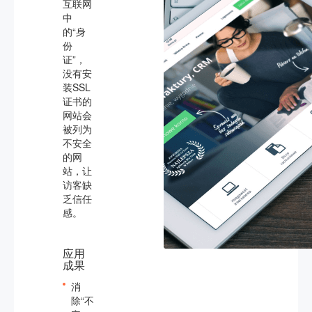
互联网
中
的“身
份
证”，
没有安
装SSL
证书的
网站会
被列为
不安全
的网
站，让
访客缺
乏信任
感。
应用
成果
消
除“不