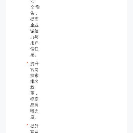
安
全”警
告，
提高
企业
诚信
力与
用户
信任
感。
提升
官网
搜索
排名
权
重，
提高
品牌
曝光
度。
提升
官网