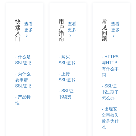
快
用
常
查看
查看
查看
速
户
见
更多
更多
更多
入
指
问
门
南
题
- 什么是
- 购买
- HTTPS
SSL证书
SSL证书
与HTTP
有什么不
- 为什么
- 上传
同
要申请
SSL证书
SSL证书
- SSL证
- SSL证
书过期了
- 产品特
书续费
怎么办
性
- 出现安
全审核失
败是为什
么